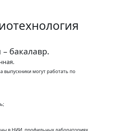
Биотехнология
– бакалавр.
чная.
а выпускники могут работать по
ь;
ны в НИИ, профильных лабораториях,