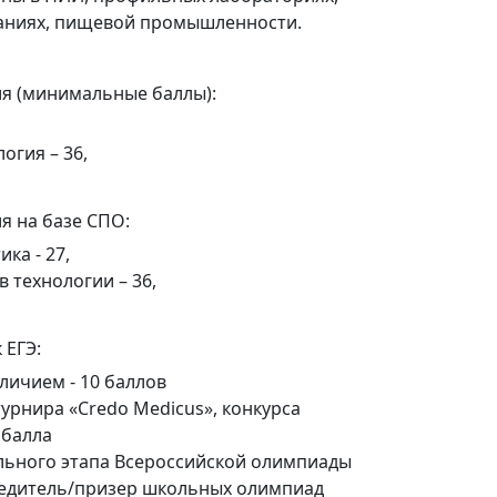
аниях, пищевой промышленности.
я (минимальные баллы):
логия – 36,
я на базе СПО:
ка - 27,
в технологии – 36,
 ЕГЭ:
личием - 10 баллов
урнира «Credo Medicus», конкурса
 балла
льного этапа Всероссийской олимпиады
едитель/призер школьных олимпиад